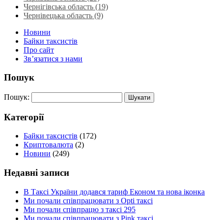
Чернігівська область (19)
Чернівецька область (9)
Новини
Байки таксистів
Про сайт
Зв’язатися з нами
Пошук
Пошук:
Категорії
Байки таксистів
(172)
Криптовалюта
(2)
Новини
(249)
Недавні записи
В Таксі України додався тариф Економ та нова іконка
Ми почали співпрацювати з Opti таксі
Ми почали співпрацю з таксі 295
Ми почали співпрацювати з Pink таксі