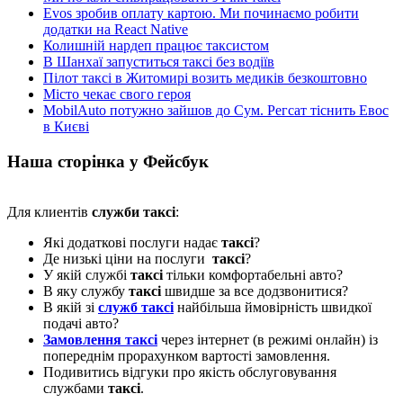
Evos зробив оплату картою. Ми починаємо робити
додатки на React Native
Колишній нардеп працює таксистом
В Шанхаї запуститься таксі без водіїв
Пілот таксі в Житомирі возить медиків безкоштовно
Місто чекає свого героя
MobilAuto потужно зайшов до Сум. Регсат тіснить Евос
в Києві
Наша сторінка у Фейсбук
Для клиентів
служби таксі
:
Які додаткові послуги надає
таксі
?
Де низькі ціни на послуги
таксі
?
У якій службі
таксі
тільки комфортабельні авто?
В яку службу
таксі
швидше за все додзвонитися?
В якій зі
служб таксі
найбільша ймовірність швидкої
подачі авто?
Замовлення таксі
через інтернет (в режимі онлайн) із
попереднім прорахунком вартості замовлення.
Подивитись відгуки про якість обслуговування
службами
таксі
.