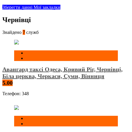
Зберегти данні
Мої закладки
Чернівці
Знайдено
7
служб
Авангард таксі Одеса, Кривий Ріг, Чернівці,
Біла церква, Черкаси, Суми, Вінниця
5.00
Телефон:
348