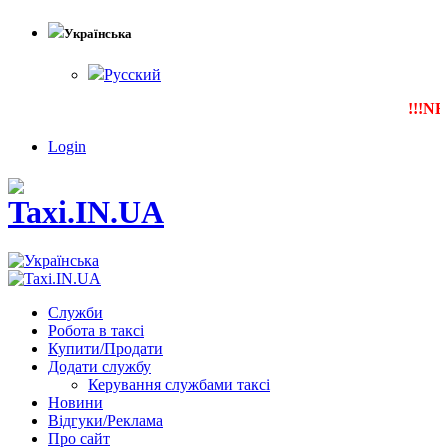
Українська
Русский
!!!NEW
Login
Служби
Робота в таксі
Купити/Продати
Додати службу
Керування службами таксі
Новини
Відгуки/Реклама
Про сайт